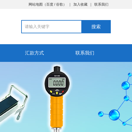
网站地图
（
百度
/
谷歌
）
加入收藏
联系我们
汇款方式
联系我们