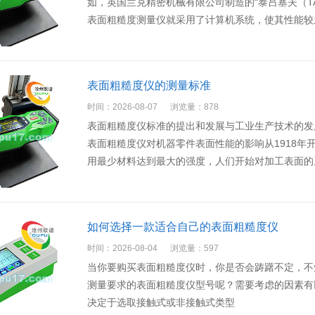
如，英国兰克精密机械有限公司制造的“泰吕塞夫（TAL
表面粗糙度测量仪就采用了计算机系统，使其性能较
表面粗糙度仪的测量标准
时间：2026-08-07
浏览量：878
表面粗糙度仪标准的提出和发展与工业生产技术的发
表面粗糙度仪对机器零件表面性能的影响从1918年
用最少材料达到最大的强度，人们开始对加工表面的
如何选择一款适合自己的表面粗糙度仪
时间：2026-08-04
浏览量：597
当你要购买表面粗糙度仪时，你是否会踌躇不定，不
测量要求的表面粗糙度仪型号呢？需要考虑的因素有以
决定于选取接触式或非接触式类型