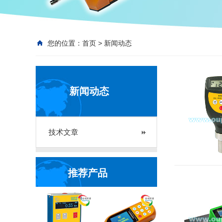
您的位置：
首页
>
新闻动态
新闻动态
技术文章
推荐产品