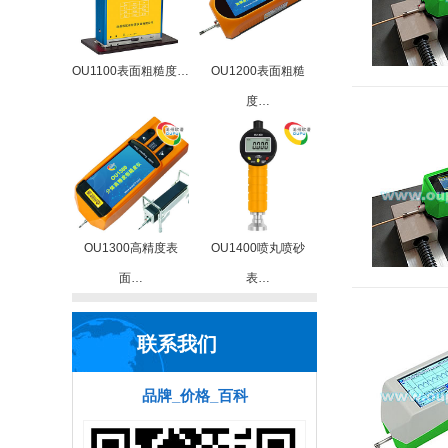
OU1100表面粗糙度…
OU1200表面粗糙
度…
OU1300高精度表
OU1400喷丸喷砂
面…
表…
联系我们
品牌_价格_百科