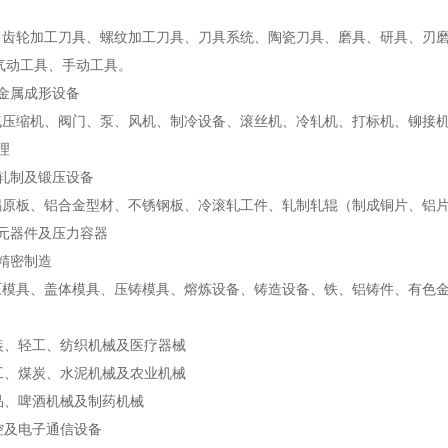
、齿轮加工刀具、螺纹加工刀具、刀具系统、陶瓷刀具、磨具、研具、刃
气动工具、手动工具。
金属成形设备
气压缩机、阀门、泵、风机、制冷设备、滚丝机、冷轧机、打标机、铆接
理
轧制及锻压设备
锡原板、铝合金型材、不锈钢板、冷滚轧工件、轧制轧辊（制成铜片、铝
元器件及压力容器
精密制造
压模具、盖体模具、压铸模具、熔炼设备、铸造设备、铁、铝铸件、有色
装、轻工、纺织机械及医疗器械
工、煤炭、水泥机械及农业机械
品、啤酒机械及制药机械
控及电子通信设备