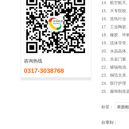
14、航空航天
15、大专院校
16、造纸行业
17、工业陶瓷
18、橡胶、环
19、流体导管
20、水晶晶体
21、合金门窗
咨询热线
22、镀镉电池
0317-3038768
23、铜箔文具
24、医疗护理
25、服饰制造
标签：
表面粗
分享到：