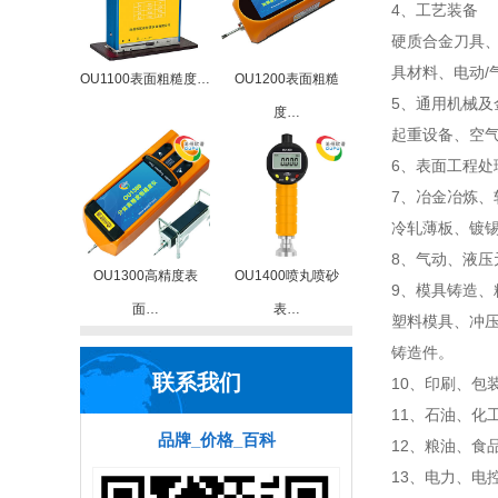
4、工艺装备
硬质合金刀具
具材料、电动/
OU1100表面粗糙度…
OU1200表面粗糙
5、通用机械及
度…
起重设备、空
6、表面工程处
7、冶金冶炼、
冷轧薄板、镀
8、气动、液压
OU1300高精度表
OU1400喷丸喷砂
9、模具铸造、
面…
表…
塑料模具、冲
铸造件。
联系我们
10、印刷、包
11、石油、化
品牌_价格_百科
12、粮油、食
13、电力、电