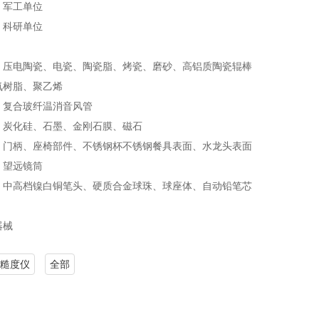
、军工单位
、科研单位
、压电陶瓷、电瓷、陶瓷脂、烤瓷、磨砂、高铝质陶瓷辊棒
氧树脂、聚乙烯
、复合玻纤温消音风管
、炭化硅、石墨、金刚石膜、磁石
、门柄、座椅部件、不锈钢杯不锈钢餐具表面、水龙头表面
、望远镜筒
、中高档镍白铜笔头、硬质合金球珠、球座体、自动铅笔芯
器械
糙度仪
全部